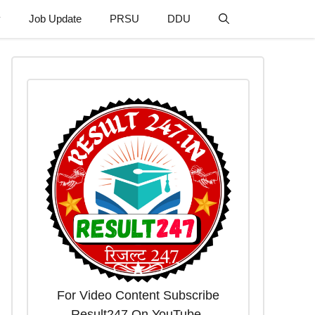
y
Job Update
PRSU
DDU
For Video Content Subscribe
Result247 On YouTube.