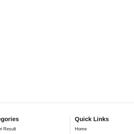
egories
Quick Links
i Result
Home