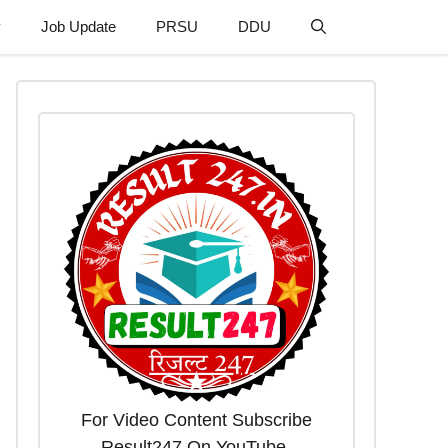
y
Job Update
PRSU
DDU
For Video Content Subscribe
Result247 On YouTube.