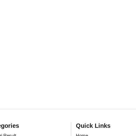
egories
Quick Links
i Result
Home