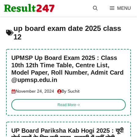
Skip
MENU
to
content
up board exam date 2025 class
12
UPMSP Up Board Exam 2025 : Class
10th 12th Time Table, Centre List,
Model Paper, Roll Number, Admit Card
@upmsp.edu.in
November 24, 2024
By Suchit
Read More
UP Board Pariksha Kab Hogi 2025 : यूपी