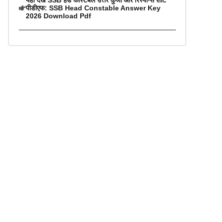
यहां देखें SSB हेड कांस्टेबल उत्तर कुंजी और रिस्पॉन्स शीट
पीडीएफ: SSB Head Constable Answer Key
2026 Download Pdf