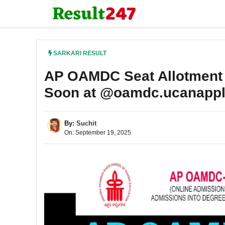
Skip
to
content
SARKARI RESULT
AP OAMDC Seat Allotment R
Soon at @oamdc.ucanapp
By:
Suchit
On: September 19, 2025