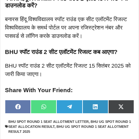
डाउनलोड करें?
बनारस हिंदू विश्वविद्यालय स्पॉट राउंड एक सीट एलॉटमेंट रिजल्ट
विश्वविद्यालय के समर्थ पोर्टल पर अपना रजिस्ट्रेशन नंबर और
पासवर्ड से लॉगिन करके डाउनलोड करें।
BHU स्पॉट राउंड 2 सीट एलॉटमेंट रिजल्ट कब आएगा?
BHU स्पॉट राउंड 2 सीट एलॉटमेंट रिजल्ट 15 सितंबर 2025 को
जारी किया जाएगा।
Share With Your Friend:
Share
Share
Share
Share
Share
F
W
T
L
X
on
on
on
on
on
a
h
e
i
(
c
a
l
n
T
BHU SPOT ROUND 1 SEAT ALLOTMENT LETTER
,
BHU UG SPOT ROUND 1
e
t
e
k
w
SEAT ALLOCATION RESULT
,
BHU UG SPOT ROUND 1 SEAT ALLOTMENT
b
s
g
e
i
o
A
r
d
t
RESULT 2025
o
p
a
I
t