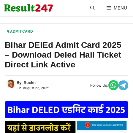
Skip
MENU
to
content
ADMIT CARD
Bihar DElEd Admit Card 2025
– Download Deled Hall Ticket
Direct Link Active
By:
Suchit
Follow Us:
On: August 22, 2025