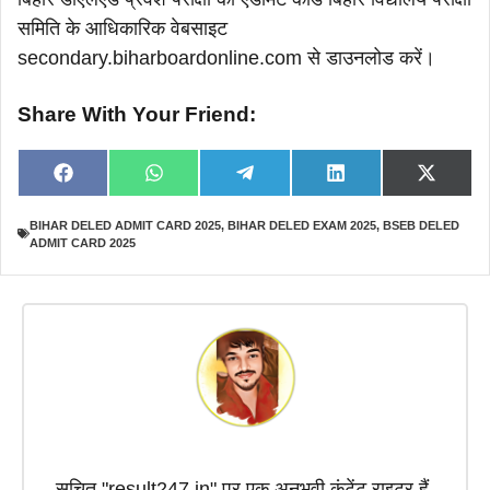
समिति के आधिकारिक वेबसाइट
secondary.biharboardonline.com से डाउनलोड करें।
Share With Your Friend:
Share
Share
Share
Share
Share
F
W
T
L
X
on
on
on
on
on
a
h
e
i
(
c
a
l
n
T
BIHAR DELED ADMIT CARD 2025
,
BIHAR DELED EXAM 2025
,
BSEB DELED
e
t
e
k
w
ADMIT CARD 2025
b
s
g
e
i
o
A
r
d
t
o
p
a
I
t
k
p
m
n
e
r
)
सुचित "result247.in" पर एक अनुभवी कंटेंट राइटर हैं,