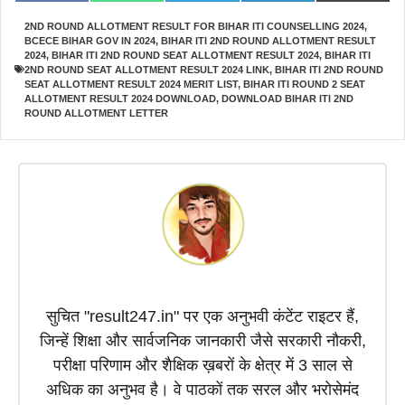
on
on
on
on
on
a
h
e
i
(
c
a
l
n
T
2ND ROUND ALLOTMENT RESULT FOR BIHAR ITI COUNSELLING 2024
,
e
t
e
k
w
BCECE BIHAR GOV IN 2024
,
BIHAR ITI 2ND ROUND ALLOTMENT RESULT
b
s
g
e
i
o
A
r
d
t
2024
,
BIHAR ITI 2ND ROUND SEAT ALLOTMENT RESULT 2024
,
BIHAR ITI
o
p
a
I
t
2ND ROUND SEAT ALLOTMENT RESULT 2024 LINK
,
BIHAR ITI 2ND ROUND
k
p
m
n
e
SEAT ALLOTMENT RESULT 2024 MERIT LIST
,
BIHAR ITI ROUND 2 SEAT
r
ALLOTMENT RESULT 2024 DOWNLOAD
,
DOWNLOAD BIHAR ITI 2ND
)
ROUND ALLOTMENT LETTER
सुचित "result247.in" पर एक अनुभवी कंटेंट राइटर हैं,
जिन्हें शिक्षा और सार्वजनिक जानकारी जैसे सरकारी नौकरी,
परीक्षा परिणाम और शैक्षिक ख़बरों के क्षेत्र में 3 साल से
अधिक का अनुभव है। वे पाठकों तक सरल और भरोसेमंद