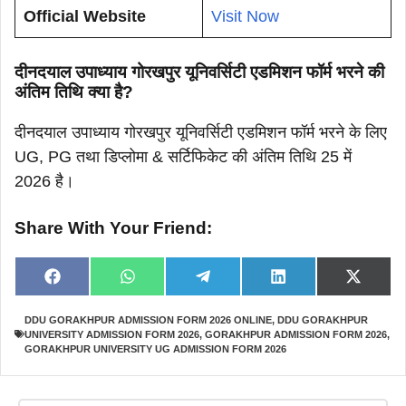
Official Website
Visit Now
दीनदयाल उपाध्याय गोरखपुर यूनिवर्सिटी एडमिशन फॉर्म भरने की
अंतिम तिथि क्या है?
दीनदयाल उपाध्याय गोरखपुर यूनिवर्सिटी एडमिशन फॉर्म भरने के लिए
UG, PG तथा डिप्लोमा & सर्टिफिकेट की अंतिम तिथि 25 में
2026 है।
Share With Your Friend:
Share
Share
Share
Share
Share
F
W
T
L
X
on
on
on
on
on
a
h
e
i
(
c
a
l
n
T
DDU GORAKHPUR ADMISSION FORM 2026 ONLINE
,
DDU GORAKHPUR
e
t
e
k
w
UNIVERSITY ADMISSION FORM 2026
,
GORAKHPUR ADMISSION FORM 2026
,
b
s
g
e
i
o
A
r
d
t
GORAKHPUR UNIVERSITY UG ADMISSION FORM 2026
o
p
a
I
t
k
p
m
n
e
r
)