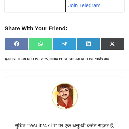
Join Telegram
Share With Your Friend:
Share
Share
Share
Share
Share
F
W
T
L
X
on
on
on
on
on
a
h
e
i
(
c
a
l
n
T
e
t
e
k
w
GDS 6TH MERIT LIST 2025
,
INDIA POST GDS MERIT LIST
,
भारतीय डाक
b
s
g
e
i
o
A
r
d
t
o
p
a
I
t
k
p
m
n
e
r
)
सुचित "result247.in" पर एक अनुभवी कंटेंट राइटर हैं,