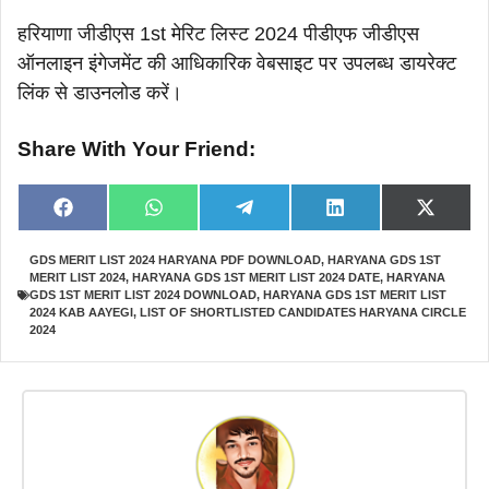
हरियाणा जीडीएस 1st मेरिट लिस्ट 2024 पीडीएफ जीडीएस
ऑनलाइन इंगेजमेंट की आधिकारिक वेबसाइट पर उपलब्ध डायरेक्ट
लिंक से डाउनलोड करें।
Share With Your Friend:
Share
Share
Share
Share
Share
F
W
T
L
X
on
on
on
on
on
a
h
e
i
(
c
a
l
n
T
GDS MERIT LIST 2024 HARYANA PDF DOWNLOAD
,
HARYANA GDS 1ST
e
t
e
k
w
MERIT LIST 2024
,
HARYANA GDS 1ST MERIT LIST 2024 DATE
,
HARYANA
b
s
g
e
i
o
A
r
d
t
GDS 1ST MERIT LIST 2024 DOWNLOAD
,
HARYANA GDS 1ST MERIT LIST
o
p
a
I
t
2024 KAB AAYEGI
,
LIST OF SHORTLISTED CANDIDATES HARYANA CIRCLE
k
p
m
n
e
2024
r
)