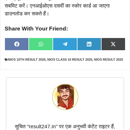
सबमिट करें। एनआईओएस दसवीं का स्कोर कार्ड आ जाएगा
डाउनलोड कर सकते हैं।
Share With Your Friend:
Share
Share
Share
Share
Share
F
W
T
L
X
on
on
on
on
on
a
h
e
i
(
c
a
l
n
T
e
t
e
k
w
NIOS 10TH RESULT 2025
,
NIOS CLASS 10 RESULT 2025
,
NIOS RESULT 2025
b
s
g
e
i
o
A
r
d
t
o
p
a
I
t
k
p
m
n
e
r
)
सुचित "result247.in" पर एक अनुभवी कंटेंट राइटर हैं,