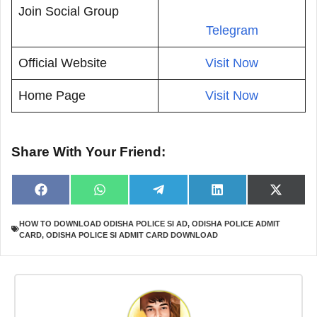
Join Social Group
Telegram
Official Website
Visit Now
Home Page
Visit Now
Share With Your Friend:
Share
Share
Share
Share
Share
F
W
T
L
X
on
on
on
on
on
a
h
e
i
(
c
a
l
n
T
HOW TO DOWNLOAD ODISHA POLICE SI AD
,
ODISHA POLICE ADMIT
e
t
e
k
w
CARD
,
ODISHA POLICE SI ADMIT CARD DOWNLOAD
b
s
g
e
i
o
A
r
d
t
o
p
a
I
t
k
p
m
n
e
r
)