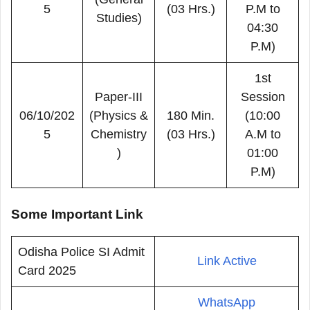
5
(03 Hrs.)
P.M to
Studies)
04:30
P.M)
1st
Paper-III
Session
06/10/202
(Physics &
180 Min.
(10:00
5
Chemistry
(03 Hrs.)
A.M to
)
01:00
P.M)
Some Important Link
Odisha Police SI Admit
Link Active
Card 2025
WhatsApp