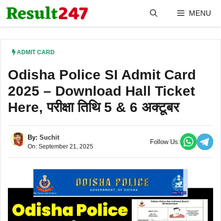
Skip
MENU
to
content
ADMIT CARD
Odisha Police SI Admit Card
2025 – Download Hall Ticket
Here, परीक्षा तिथि 5 & 6 अक्टूबर
By:
Suchit
Follow Us:
On: September 21, 2025