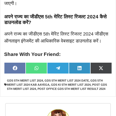
जाएगी।
अपने राज्य का जीडीएस 5th मेरिट लिस्ट रिजल्ट 2024 कैसे
डाउनलोड करें?
अपने राज्य का जीडीएस 5th मेरिट लिस्ट रिजल्ट 2024 जीडीएस
ऑनलाइन इंगेजमेंट की आधिकारिक वेबसाइट डाउनलोड करें।
Share With Your Friend:
Share
Share
Share
Share
Share
F
W
T
L
X
on
on
on
on
on
a
h
e
i
(
c
a
l
n
T
GDS 5TH MERIT LIST 2024
,
GDS 5TH MERIT LIST 2024 DATE
,
GDS 5TH
e
t
e
k
w
MERIT LIST 2024 KAB AAYEGA
,
GDS KI 5TH MERIT LIST 2024
,
POST GDS
b
s
g
e
i
o
A
r
d
t
5TH MERIT LIST 2024
,
POST OFFICE GDS 5TH MERIT LIST RESULT 2024
o
p
a
I
t
k
p
m
n
e
r
)