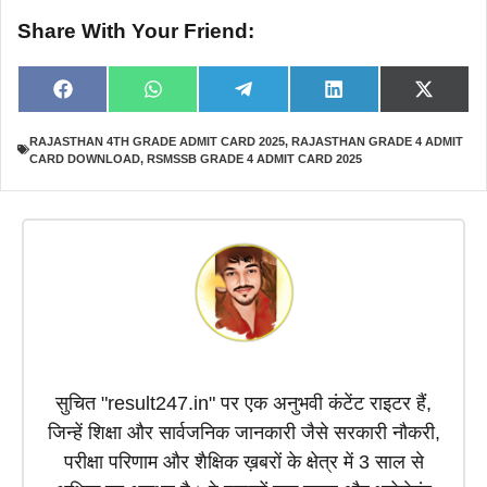
Share With Your Friend:
Share
Share
Share
Share
Share
F
W
T
L
X
on
on
on
on
on
a
h
e
i
(
c
a
l
n
T
RAJASTHAN 4TH GRADE ADMIT CARD 2025
,
RAJASTHAN GRADE 4 ADMIT
e
t
e
k
w
CARD DOWNLOAD
,
RSMSSB GRADE 4 ADMIT CARD 2025
b
s
g
e
i
o
A
r
d
t
o
p
a
I
t
k
p
m
n
e
r
)
सुचित "result247.in" पर एक अनुभवी कंटेंट राइटर हैं,
जिन्हें शिक्षा और सार्वजनिक जानकारी जैसे सरकारी नौकरी,
परीक्षा परिणाम और शैक्षिक ख़बरों के क्षेत्र में 3 साल से