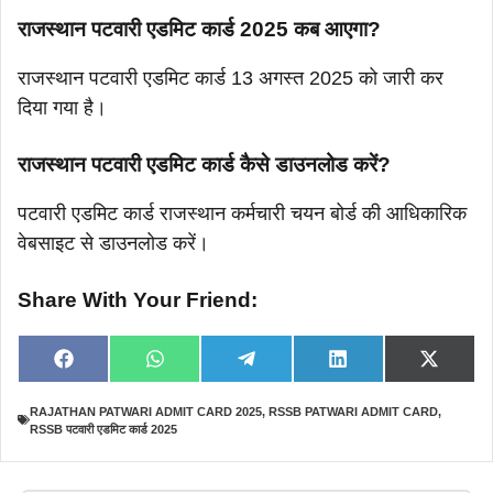
राजस्थान पटवारी एडमिट कार्ड 2025 कब आएगा?
राजस्थान पटवारी एडमिट कार्ड 13 अगस्त 2025 को जारी कर
दिया गया है।
राजस्थान पटवारी एडमिट कार्ड कैसे डाउनलोड करें?
पटवारी एडमिट कार्ड राजस्थान कर्मचारी चयन बोर्ड की आधिकारिक
वेबसाइट से डाउनलोड करें।
Share With Your Friend:
Share
Share
Share
Share
Share
F
W
T
L
X
on
on
on
on
on
a
h
e
i
(
c
a
l
n
T
RAJATHAN PATWARI ADMIT CARD 2025
,
RSSB PATWARI ADMIT CARD
,
e
t
e
k
w
RSSB पटवारी एडमिट कार्ड 2025
b
s
g
e
i
o
A
r
d
t
o
p
a
I
t
k
p
m
n
e