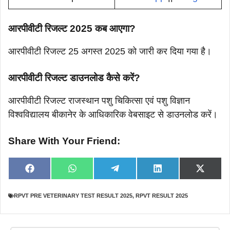
आरपीवीटी रिजल्ट 2025 कब आएगा?
आरपीवीटी रिजल्ट 25 अगस्त 2025 को जारी कर दिया गया है।
आरपीवीटी रिजल्ट डाउनलोड कैसे करें?
आरपीवीटी रिजल्ट राजस्थान पशु चिकित्सा एवं पशु विज्ञान
विश्वविद्यालय बीकानेर के आधिकारिक वेबसाइट से डाउनलोड करें।
Share With Your Friend:
Share
Share
Share
Share
Share
F
W
T
L
X
on
on
on
on
on
a
h
e
i
(
c
a
l
n
T
e
t
e
k
w
RPVT PRE VETERINARY TEST RESULT 2025
,
RPVT RESULT 2025
b
s
g
e
i
o
A
r
d
t
o
p
a
I
t
k
p
m
n
e