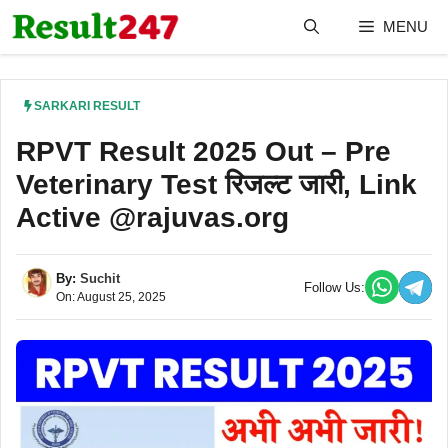
Skip
MENU
to
content
SARKARI RESULT
RPVT Result 2025 Out – Pre
Veterinary Test रिजल्ट जारी, Link
Active @rajuvas.org
By:
Suchit
Follow Us:
On: August 25, 2025