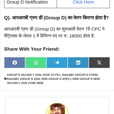
Group D Notification
Click Here
Q). आरआरबी ग्रुप डी (Group D) का वेतन कितना होता है?
आरआरबी ग्रुप डी (Group D) का शुरुआती वेतन 7वें CPC पे
मैट्रिक्स के लेवल 1 में विभिन्न पद पर रु. 18000 होता है.
Share With Your Friend:
Share
Share
Share
Share
Share
F
W
T
L
X
on
on
on
on
on
a
h
e
i
(
c
a
l
n
T
GROUP D VACANCY 2026
,
HOW TO FILL RAILWAY GROUP D FORM
,
e
t
e
k
w
RAILWAY GROUP D 2026
,
RRB GROUP D APPLY
,
RRB GROUP D NEW
b
s
g
e
i
o
A
r
d
t
VACANCY 2026 ZONE WISE
o
p
a
I
t
k
p
m
n
e
r
)