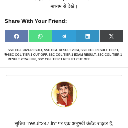
माध्यम से देखें।
Share With Your Friend:
Share
Share
Share
Share
Share
F
W
T
L
X
on
on
on
on
on
a
h
e
i
(
c
a
l
n
T
SSC CGL 2024 RESULT
,
SSC CGL RESULT 2024
,
SSC CGL RESULT TIER 1
,
e
t
e
k
w
SSC CGL TIER 1 CUT OFF
,
SSC CGL TIER 1 EXAM RESULT
,
SSC CGL TIER 1
b
s
g
e
i
o
A
r
d
t
RESULT 2024 LINK
,
SSC CGL TIER 1 RESULT CUT OFF
o
p
a
I
t
k
p
m
n
e
r
)
सुचित "result247.in" पर एक अनुभवी कंटेंट राइटर हैं,