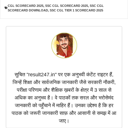
c
a
l
n
T
CGL SCORECARD 2025
,
SSC CGL SCORECARD 2025
,
SSC CGL
e
t
e
k
w
SCORECARD DOWNLOAD
,
SSC CGL TIER 1 SCORECARD 2025
b
s
g
e
i
o
A
r
d
t
o
p
a
I
t
k
p
m
n
e
r
)
सुचित "result247.in" पर एक अनुभवी कंटेंट राइटर हैं,
जिन्हें शिक्षा और सार्वजनिक जानकारी जैसे सरकारी नौकरी,
परीक्षा परिणाम और शैक्षिक ख़बरों के क्षेत्र में 3 साल से
अधिक का अनुभव है। वे पाठकों तक सरल और भरोसेमंद
जानकारी को पहुँचाने में माहिर हैं। उनका उद्देश्य है कि हर
पाठक को जरूरी जानकारी साफ़ और आसानी से समझ में आ
जाए।