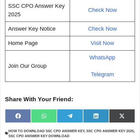
SSC CPO Answer Key
Check Now
2025
Answer Key Notice
Check Now
Home Page
Visit Now
WhatsApp
Join Our Group
Telegram
Share With Your Friend:
Share
Share
Share
Share
Share
F
W
T
L
X
on
on
on
on
on
a
h
e
i
(
c
a
l
n
T
HOW TO DOWNLOAD SSC CPO ANSWER KEY
,
SSC CPO ANSWER KEY 2025
,
e
t
e
k
w
SSC CPO ANSWER KEY DOWNLOAD
b
s
g
e
i