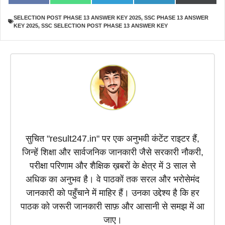
on
on
on
on
on
a
h
e
i
(
c
a
l
n
T
SELECTION POST PHASE 13 ANSWER KEY 2025
,
SSC PHASE 13 ANSWER
e
t
e
k
w
KEY 2025
,
SSC SELECTION POST PHASE 13 ANSWER KEY
b
s
g
e
i
o
A
r
d
t
o
p
a
I
t
k
p
m
n
e
r
)
सुचित "result247.in" पर एक अनुभवी कंटेंट राइटर हैं,
जिन्हें शिक्षा और सार्वजनिक जानकारी जैसे सरकारी नौकरी,
परीक्षा परिणाम और शैक्षिक ख़बरों के क्षेत्र में 3 साल से
अधिक का अनुभव है। वे पाठकों तक सरल और भरोसेमंद
जानकारी को पहुँचाने में माहिर हैं। उनका उद्देश्य है कि हर
पाठक को जरूरी जानकारी साफ़ और आसानी से समझ में आ
जाए।