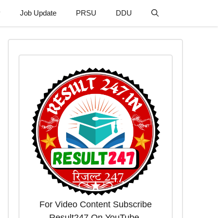
y
Job Update
PRSU
DDU
For Video Content Subscribe
Result247 On YouTube.