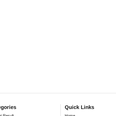
egories
Quick Links
i Result
Home