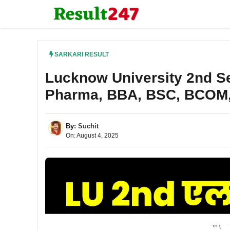
Skip
to
content
SARKARI RESULT
Lucknow University 2nd Se
Pharma, BBA, BSC, BCOM, BC
By:
Suchit
On: August 4, 2025