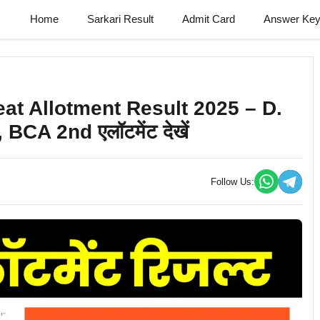
Home
Sarkari Result
Admit Card
Answer Ke
at Allotment Result 2025 – D.
A 2nd एलॉटमेंट देखें
Follow Us: