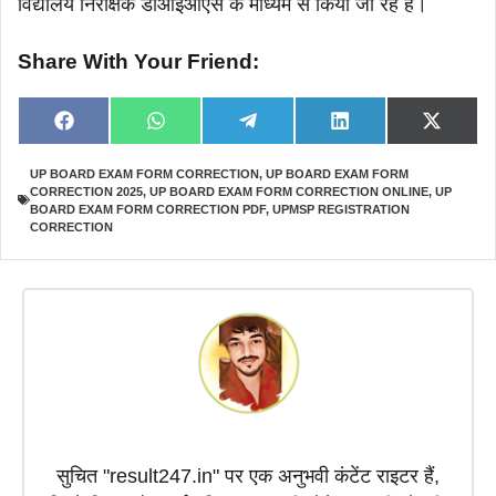
विद्यालय निरीक्षक डीआईओएस के माध्यम से किया जा रहे हैं।
Share With Your Friend:
Share
Share
Share
Share
Share
F
W
T
L
X
on
on
on
on
on
a
h
e
i
(
c
a
l
n
T
UP BOARD EXAM FORM CORRECTION
,
UP BOARD EXAM FORM
e
t
e
k
w
CORRECTION 2025
,
UP BOARD EXAM FORM CORRECTION ONLINE
,
UP
b
s
g
e
i
o
A
r
d
t
BOARD EXAM FORM CORRECTION PDF
,
UPMSP REGISTRATION
o
p
a
I
t
CORRECTION
k
p
m
n
e
r
)
सुचित "result247.in" पर एक अनुभवी कंटेंट राइटर हैं,