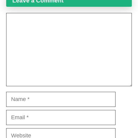
Leave a Comment
Comment
Name
Email
Website