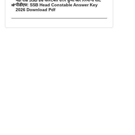
यहां देखें SSB हेड कांस्टेबल उत्तर कुंजी और रिस्पॉन्स शीट
पीडीएफ: SSB Head Constable Answer Key
2026 Download Pdf