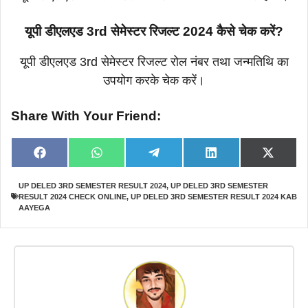
यूपी डीएलएड 3rd सेमेस्टर रिजल्ट 2024 कैसे चेक करें?
यूपी डीएलएड 3rd सेमेस्टर रिजल्ट रोल नंबर तथा जन्मतिथि का
उपयोग करके चेक करें।
Share With Your Friend:
Share
Share
Share
Share
Share
F
W
T
L
X
on
on
on
on
on
a
h
e
i
(
c
a
l
n
T
UP DELED 3RD SEMESTER RESULT 2024
,
UP DELED 3RD SEMESTER
e
t
e
k
w
RESULT 2024 CHECK ONLINE
,
UP DELED 3RD SEMESTER RESULT 2024 KAB
b
s
g
e
i
o
A
r
d
t
AAYEGA
o
p
a
I
t
k
p
m
n
e
r
)