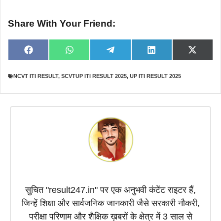
Share With Your Friend:
Share
Share
Share
Share
Share
F
W
T
L
X
on
on
on
on
on
a
h
e
i
(
c
a
l
n
T
e
t
e
k
w
NCVT ITI RESULT
,
SCVTUP ITI RESULT 2025
,
UP ITI RESULT 2025
b
s
g
e
i
o
A
r
d
t
o
p
a
I
t
k
p
m
n
e
r
)
सुचित "result247.in" पर एक अनुभवी कंटेंट राइटर हैं,
जिन्हें शिक्षा और सार्वजनिक जानकारी जैसे सरकारी नौकरी,
परीक्षा परिणाम और शैक्षिक ख़बरों के क्षेत्र में 3 साल से