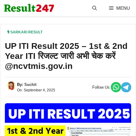
Skip
MENU
to
content
SARKARI RESULT
UP ITI Result 2025 – 1st & 2nd
Year ITI रिजल्ट जारी अभी चेक करें
@ncvtmis.gov.in
By:
Suchit
Follow Us:
On: September 4, 2025