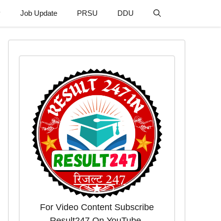
y
Job Update
PRSU
DDU
For Video Content Subscribe
Result247 On YouTube.