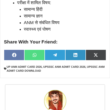
परीक्षा में शामिल विषय:
सामान्य हिंदी
सामान्य ज्ञान
ANM से संबंधित विषय
स्वास्थ्य एवं पोषण
Share With Your Friend:
Share
Share
Share
Share
Share
F
W
T
L
X
on
on
on
on
on
a
h
e
i
(
c
a
l
n
T
UP ANM ADMIT CARD 2026
,
UPSSSC ANM ADMIT CARD 2026
,
UPSSSC ANM
e
t
e
k
w
ADMIT CARD DOWNLOAD
b
s
g
e
i
o
A
r
d
t
o
p
a
I
t
k
p
m
n
e
r
)