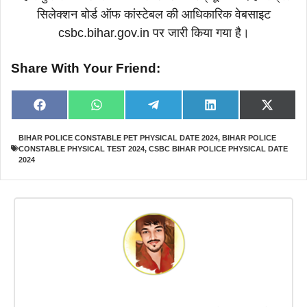
सिलेक्शन बोर्ड ऑफ कांस्टेबल की आधिकारिक वेबसाइट
csbc.bihar.gov.in पर जारी किया गया है।
Share With Your Friend:
Share
Share
Share
Share
Share
F
W
T
L
X
on
on
on
on
on
a
h
e
i
(
c
a
l
n
T
BIHAR POLICE CONSTABLE PET PHYSICAL DATE 2024
,
BIHAR POLICE
e
t
e
k
w
CONSTABLE PHYSICAL TEST 2024
,
CSBC BIHAR POLICE PHYSICAL DATE
b
s
g
e
i
o
A
r
d
t
2024
o
p
a
I
t
k
p
m
n
e
r
)