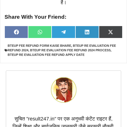
है।
Share With Your Friend:
Share
Share
Share
Share
Share
F
W
T
L
X
on
on
on
on
on
a
h
e
i
(
c
a
l
n
T
BTEUP FEE REFUND FORM KAISE BHARE
,
BTEUP RE EVALUATION FEE
e
t
e
k
w
REFUND 2024
,
BTEUP RE EVALUATION FEE REFUND 2024 PROCESS
,
b
s
g
e
i
o
A
r
d
t
BTEUP RE EVALUATION FEE REFUND APPLY DATE
o
p
a
I
t
k
p
m
n
e
r
)
सुचित "result247.in" पर एक अनुभवी कंटेंट राइटर हैं,
जिन्हें शिक्षा और सार्वजनिक जानकारी जैसे सरकारी नौकरी,