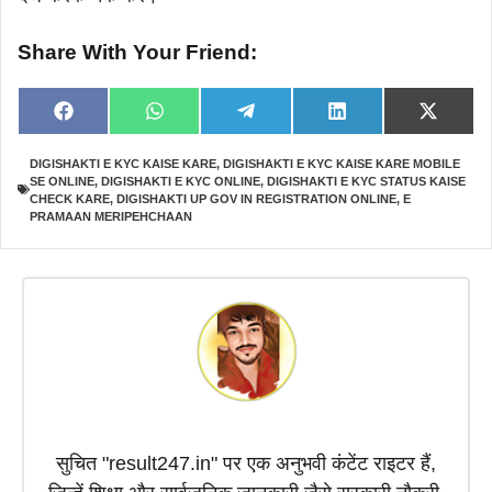
Share With Your Friend:
Share
Share
Share
Share
Share
F
W
T
L
X
on
on
on
on
on
a
h
e
i
(
c
a
l
n
T
DIGISHAKTI E KYC KAISE KARE
,
DIGISHAKTI E KYC KAISE KARE MOBILE
e
t
e
k
w
SE ONLINE
,
DIGISHAKTI E KYC ONLINE
,
DIGISHAKTI E KYC STATUS KAISE
b
s
g
e
i
o
A
r
d
t
CHECK KARE
,
DIGISHAKTI UP GOV IN REGISTRATION ONLINE
,
E
o
p
a
I
t
PRAMAAN MERIPEHCHAAN
k
p
m
n
e
r
)
सुचित "result247.in" पर एक अनुभवी कंटेंट राइटर हैं,