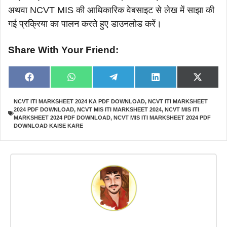
अथवा NCVT MIS की आधिकारिक वेबसाइट से लेख में साझा की
गई प्रक्रिया का पालन करते हुए डाउनलोड करें।
Share With Your Friend:
Share
Share
Share
Share
Share
F
W
T
L
X
on
on
on
on
on
a
h
e
i
(
c
a
l
n
T
NCVT ITI MARKSHEET 2024 KA PDF DOWNLOAD
,
NCVT ITI MARKSHEET
e
t
e
k
w
2024 PDF DOWNLOAD
,
NCVT MIS ITI MARKSHEET 2024
,
NCVT MIS ITI
b
s
g
e
i
o
A
r
d
t
MARKSHEET 2024 PDF DOWNLOAD
,
NCVT MIS ITI MARKSHEET 2024 PDF
o
p
a
I
t
DOWNLOAD KAISE KARE
k
p
m
n
e
r
)