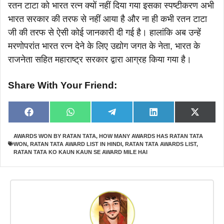
रतन टाटा को भारत रत्न क्यों नहीं दिया गया इसका स्पष्टीकरण अभी
भारत सरकार की तरफ से नहीं आया है और ना ही कभी रतन टाटा
जी की तरफ से ऐसी कोई जानकारी दी गई है। हालांकि अब उन्हें
मरणोपरांत भारत रत्न देने के लिए उद्योग जगत के नेता, भारत के
राजनेता सहित महाराष्ट्र सरकार द्वारा आग्रह किया गया है।
Share With Your Friend:
Share
Share
Share
Share
Share
F
W
T
L
X
on
on
on
on
on
a
h
e
i
(
c
a
l
n
T
AWARDS WON BY RATAN TATA
,
HOW MANY AWARDS HAS RATAN TATA
e
t
e
k
w
WON
,
RATAN TATA AWARD LIST IN HINDI
,
RATAN TATA AWARDS LIST
,
b
s
g
e
i
o
A
r
d
t
RATAN TATA KO KAUN KAUN SE AWARD MILE HAI
o
p
a
I
t
k
p
m
n
e
r
)