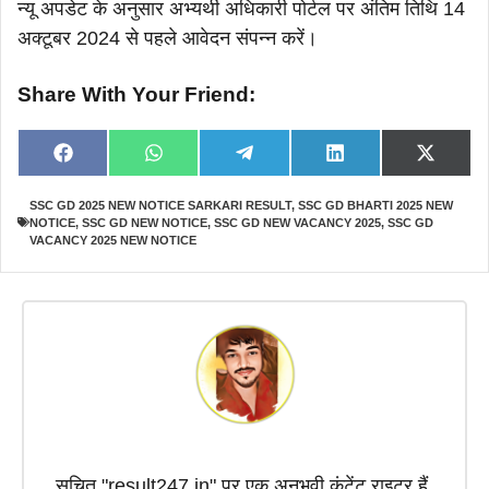
न्यू अपडेट के अनुसार अभ्यर्थी अधिकारी पोर्टल पर अंतिम तिथि 14
अक्टूबर 2024 से पहले आवेदन संपन्न करें।
Share With Your Friend:
Share
Share
Share
Share
Share
F
W
T
L
X
on
on
on
on
on
a
h
e
i
(
c
a
l
n
T
SSC GD 2025 NEW NOTICE SARKARI RESULT
,
SSC GD BHARTI 2025 NEW
e
t
e
k
w
NOTICE
,
SSC GD NEW NOTICE
,
SSC GD NEW VACANCY 2025
,
SSC GD
b
s
g
e
i
o
A
r
d
t
VACANCY 2025 NEW NOTICE
o
p
a
I
t
k
p
m
n
e
r
)
सुचित "result247.in" पर एक अनुभवी कंटेंट राइटर हैं,