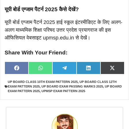
यूपी बोर्ड एग्जाम पैटर्न 2025 कैसे देखें?
यूपी बोर्ड एग्जाम पैटर्न 2025 हाई स्कूल इंटरमीडिएट के लिए अलग-
अलग माध्यमिक शिक्षा परिषद उत्तर प्रदेश प्रयागराज की इस
ऑफिसियल वेबसाइट upmsp.edu.in से देखें।
Share With Your Friend:
Share
Share
Share
Share
Share
F
W
T
L
X
on
on
on
on
on
a
h
e
i
(
c
a
l
n
T
UP BOARD CLASS 10TH EXAM PATTERN 2025
,
UP BOARD CLASS 12TH
e
t
e
k
w
EXAM PATTERN 2025
,
UP BOARD EXAM PASSING MARKS 2025
,
UP BOARD
b
s
g
e
i
o
A
r
d
t
EXAM PATTERN 2025
,
UPMSP EXAM PATTERN 2025
o
p
a
I
t
k
p
m
n
e
r
)