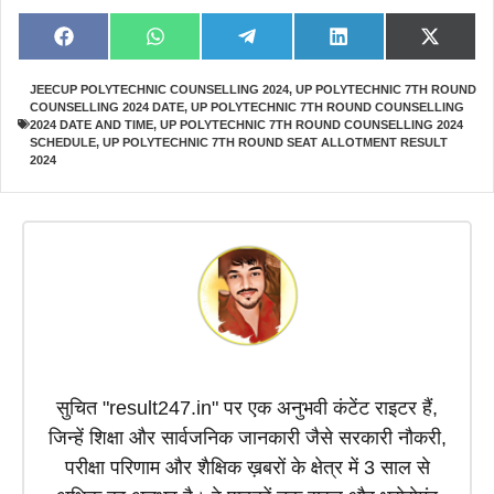
Share
Share
Share
Share
Share
F
W
T
L
X
on
on
on
on
on
a
h
e
i
(
c
a
l
n
T
JEECUP POLYTECHNIC COUNSELLING 2024
,
UP POLYTECHNIC 7TH ROUND
e
t
e
k
w
COUNSELLING 2024 DATE
,
UP POLYTECHNIC 7TH ROUND COUNSELLING
b
s
g
e
i
o
A
r
d
t
2024 DATE AND TIME
,
UP POLYTECHNIC 7TH ROUND COUNSELLING 2024
o
p
a
I
t
SCHEDULE
,
UP POLYTECHNIC 7TH ROUND SEAT ALLOTMENT RESULT
k
p
m
n
e
2024
r
)
सुचित "result247.in" पर एक अनुभवी कंटेंट राइटर हैं,
जिन्हें शिक्षा और सार्वजनिक जानकारी जैसे सरकारी नौकरी,
परीक्षा परिणाम और शैक्षिक ख़बरों के क्षेत्र में 3 साल से